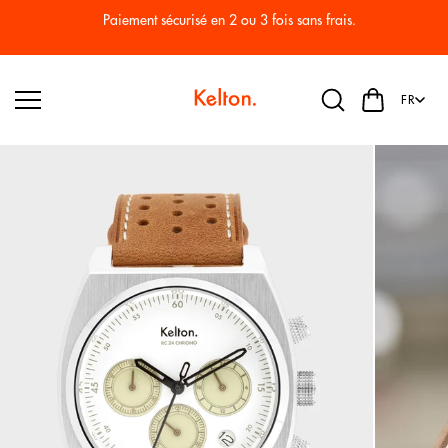
Passer
au
Paiement sécurisé en 2 ou 3 fois sans frais.
conten
u
FR