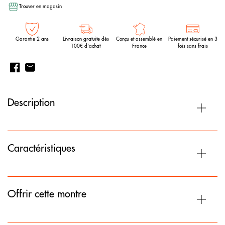
Trouver en magasin
Garantie 2 ans
Livraison gratuite dès
Conçu et assemblé en
Paiement sécurisé en 3
100€ d'achat
France
fois sans frais
Description
Caractéristiques
Offrir cette montre