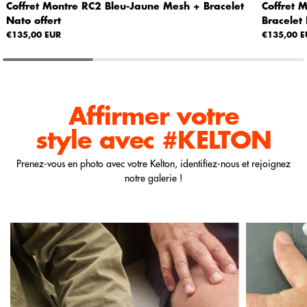
Coffret Montre RC2 Bleu-Jaune Mesh + Bracelet
Coffret 
Nato offert
Bracelet 
€135,00 EUR
€135,00 E
Affirmer votre
style
avec #KELTON
Prenez-vous en photo avec votre Kelton, identifiez-nous et rejoignez
notre galerie !