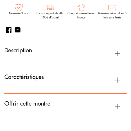
Garantie 2 ans
Livraison gratuite dès
Conçu et assemblé en
Paiement sécurisé en 3
100€ d'achat
France
fois sans frais
Description
Caractéristiques
Offrir cette montre