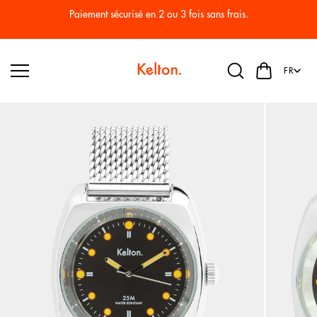
Passer
au
Paiement sécurisé en 2 ou 3 fois sans frais.
conten
u
FR