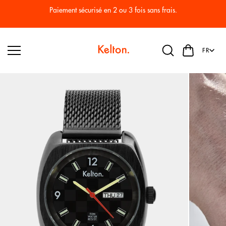
Passer
au
Paiement sécurisé en 2 ou 3 fois sans frais.
conten
u
FR