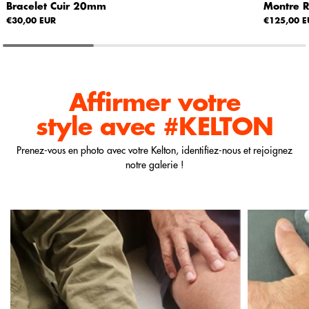
Bracelet Cuir 20mm
Montre 
€30,00 EUR
€125,00 E
Affirmer votre
style
avec #KELTON
Prenez-vous en photo avec votre Kelton, identifiez-nous et rejoignez
notre galerie !