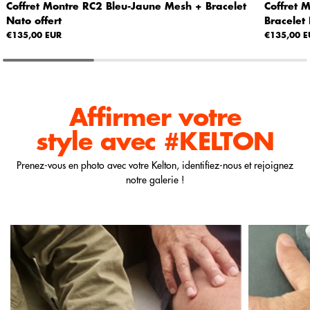
Coffret Montre RC2 Bleu-Jaune Mesh + Bracelet
Coffret 
Nato offert
Bracelet 
€135,00 EUR
€135,00 E
Affirmer votre
style
avec #KELTON
Prenez-vous en photo avec votre Kelton, identifiez-nous et rejoignez
notre galerie !