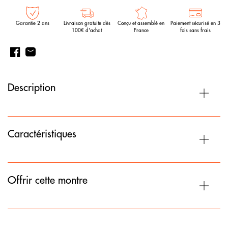
Garantie 2 ans
Livraison gratuite dès
Conçu et assemblé en
Paiement sécurisé en 3
100€ d'achat
France
fois sans frais
Description
Caractéristiques
Offrir cette montre