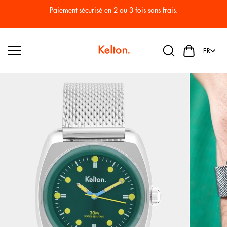
Passer
au
Paiement sécurisé en 2 ou 3 fois sans frais.
conten
u
FR