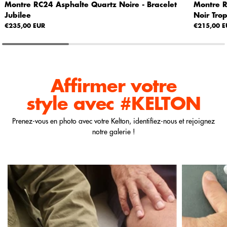
Montre RC24 Asphalte Quartz Noire - Bracelet
Montre R
Jubilee
Noir Tro
€235,00 EUR
€215,00 E
Affirmer votre
style
avec #KELTON
Prenez-vous en photo avec votre Kelton, identifiez-nous et rejoignez
notre galerie !