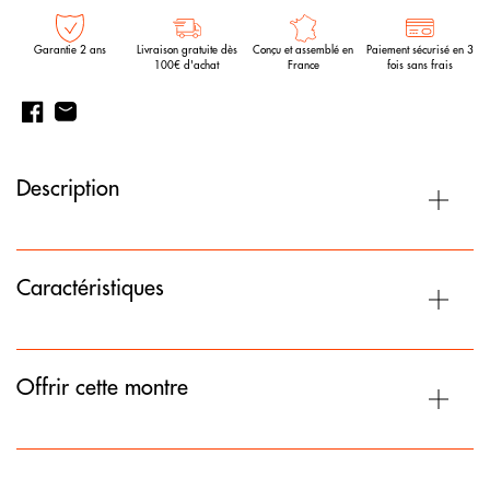
Garantie 2 ans
Livraison gratuite dès
Conçu et assemblé en
Paiement sécurisé en 3
100€ d'achat
France
fois sans frais
Description
Caractéristiques
Offrir cette montre