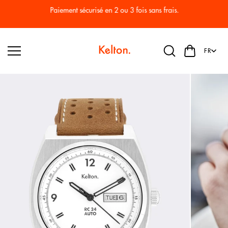
Passer
au
Paiement sécurisé en 2 ou 3 fois sans frais.
conten
u
FR