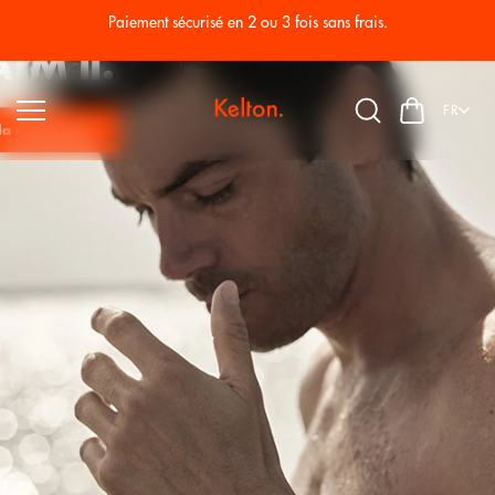
Passer
au
montre 1955
Paiement sécurisé en 2 ou 3 fois sans frais.
conten
u
TM II.
FR
la maintenant