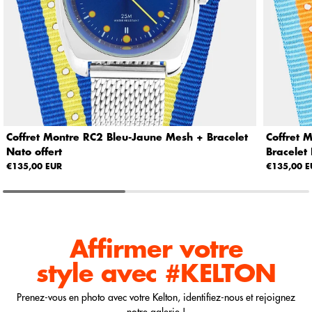
Coffret Montre RC2 Bleu-Jaune Mesh + Bracelet
Coffret 
Nato offert
Bracelet 
€135,00 EUR
€135,00 E
Affirmer votre
style
avec #KELTON
Prenez-vous en photo avec votre Kelton, identifiez-nous et rejoignez