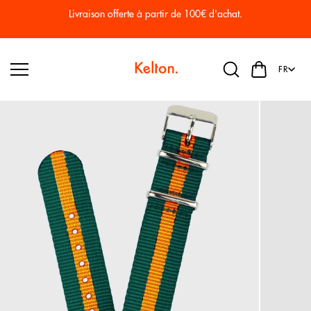
Passer
au
at.
Paiement sécurisé en 2 ou 3 fois sans frais.
conten
u
FR