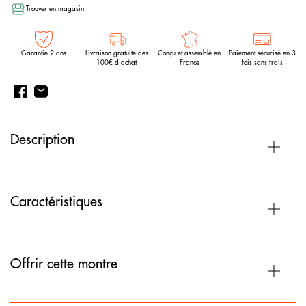
Trouver en magasin
Garantie 2 ans
Livraison gratuite dès
Conçu et assemblé en
Paiement sécurisé en 3
100€ d'achat
France
fois sans frais
Description
Caractéristiques
Offrir cette montre