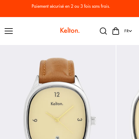
Passer
au
Paiement sécurisé en 2 ou 3 fois sans frais.
conten
u
FR