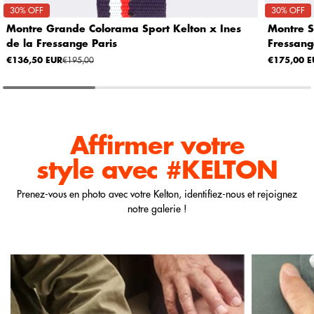
30% OFF
30% OFF
Montre Grande Colorama Sport Kelton x Ines
Montre S
de la Fressange Paris
Fressang
€136,50 EUR
€195,00
€175,00 E
Affirmer votre
style
avec #KELTON
Prenez-vous en photo avec votre Kelton, identifiez-nous et rejoignez
notre galerie !