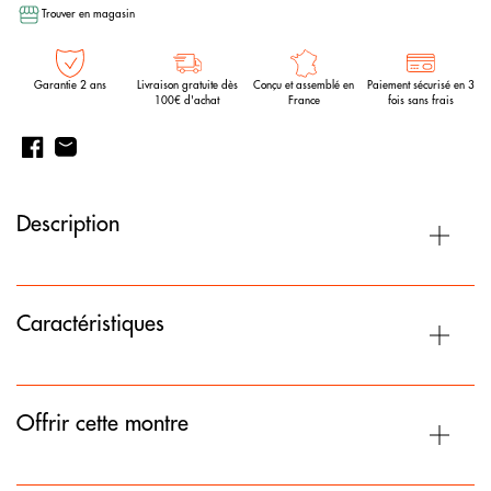
Trouver en magasin
Garantie 2 ans
Livraison gratuite dès
Conçu et assemblé en
Paiement sécurisé en 3
100€ d'achat
France
fois sans frais
Description
Caractéristiques
Offrir cette montre