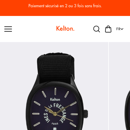
Passer
au
Paiement sécurisé en 2 ou 3 fois sans frais.
conten
u
FR