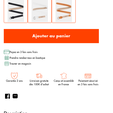
Ajouter au panier
Payez en 3 fois sans frais
Prendre rendez-vous en boutique
Trouver en magasin
Garantie 2 ans
Livraison gratuite
Conçu et assemblé
Paiement sécurisé
dès 100€ d'achat
en France
en 3 fois sans frais