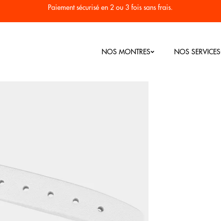
Paiement sécurisé en 2 ou 3 fois sans frais.
NOS MONTRES
NOS SERVICES
Nos Bestsellers
Montres Homme
Montres Femme
RC
Seconde vi
Colorama
Plongée 1955
Héritage