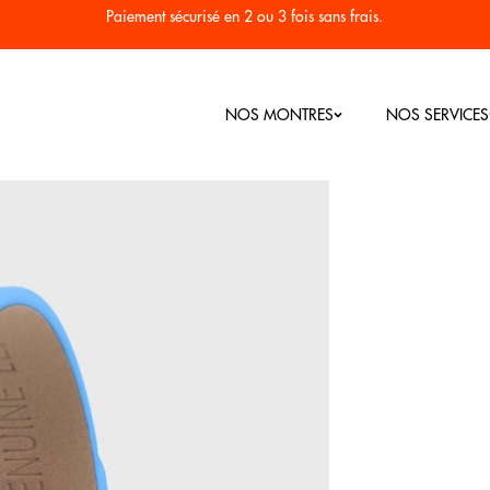
Paiement sécurisé en 2 ou 3 fois sans frais.
NOS MONTRES
NOS SERVICES
Nos Bestsellers
Montres Homme
Montres Femme
RC
Seconde vi
Colorama
Plongée 1955
Héritage