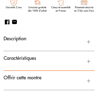
Garantie 2 ans
Livraison gratuite
Conçu et assemblé
Paiement sécurisé
dès 100€ d'achat
en France
en 3 fois sans frais
Description
Caractéristiques
Offrir cette montre