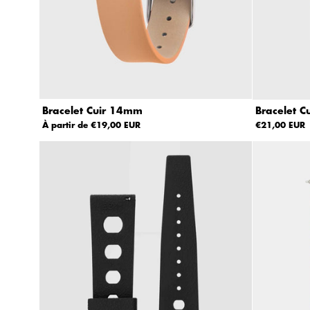
pl
us
p
er
ti
n
e
nt
Bracelet Cuir 14mm
Bracelet C
À partir de €19,00 EUR
€21,00 EUR
M
ei
ll
e
ur
es
v
e
nt
es
A
lp