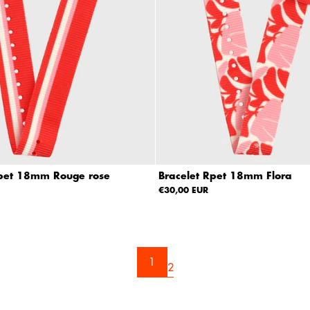
Rpet 18mm Rouge rose
Bracelet Rpet 18mm Flora
€30,00 EUR
1
2