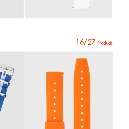
16/27
Products
1
9
C
5
a
5
al