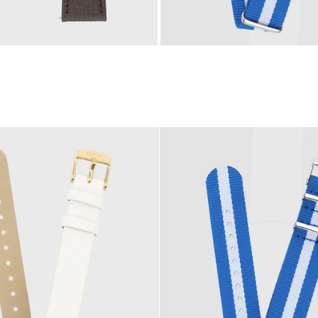
R
e
C