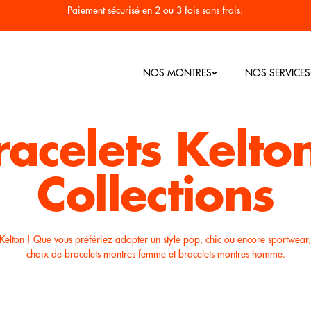
Paiement sécurisé en 2 ou 3 fois sans frais.
NOS MONTRES
NOS SERVICES
racelets Kelton
Nos Bestsellers
Collections
Montres Homme
Montres Femme
RC
 Kelton ! Que vous préfériez adopter un style pop, chic ou encore sportwear,
Seconde vi
choix de bracelets montres femme et bracelets montres homme.
Colorama
Plongée 1955
Héritage