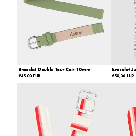
d
e
Z
à
A
Pr
ix
:
fa
ib
Bracelet Double Tour Cuir 10mm
Bracelet 
le
€35,00 EUR
€50,00 EUR
à
él
e
v
é
Pr
ix
:
él