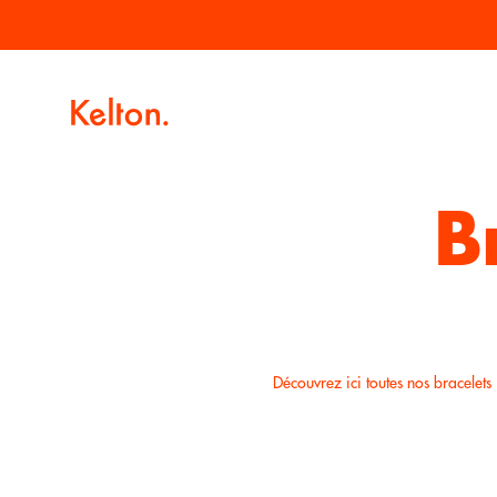
Passer
Livraison offerte à partir de 100€ d'achat.
au
contenu
B
Découvrez ici toutes nos bracelets