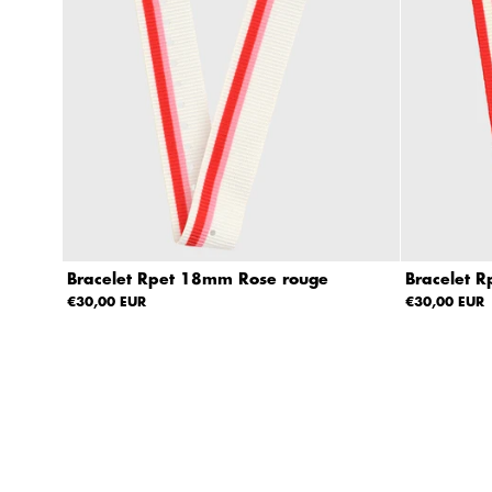
e
v
é
à
fa
ib
le
D
at
e,
d
Bracelet Rpet 18mm Rose rouge
Bracelet 
e
€30,00 EUR
€30,00 EUR
la
pl
us
a
n
ci
e
n