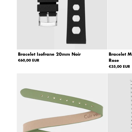
h
a
b
ét
iq
u
e,
d
e
Bracelet Isofrane 20mm Noir
Bracelet M
A
Rose
€60,00 EUR
à
€35,00 EUR
Z
A
lp
h
a
b
ét
iq
u
e,