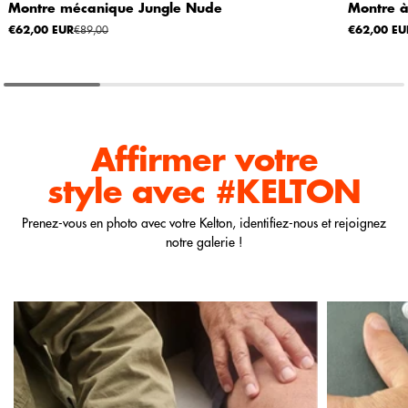
Montre mécanique Jungle Nude
Montre à
€62,00 EUR
€89,00
€62,00 EU
Affirmer votre
style
avec #KELTON
Prenez-vous en photo avec votre Kelton, identifiez-nous et rejoignez
notre galerie !