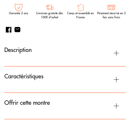
Garantie 2 ans
Livraison gratuite dès
Conçu et assemblé en
Paiement sécurisé en 3
100€ d'achat
France
fois sans frais
Description
Caractéristiques
Offrir cette montre