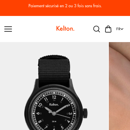
Passer
au
Paiement sécurisé en 2 ou 3 fois sans frais.
conten
u
FR