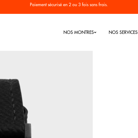
Paiement sécurisé en 2 ou 3 fois sans frais.
NOS MONTRES
NOS SERVICES
Nos Bestsellers
Montres Homme
Montres Femme
RC
Seconde vi
Colorama
Plongée 1955
Héritage