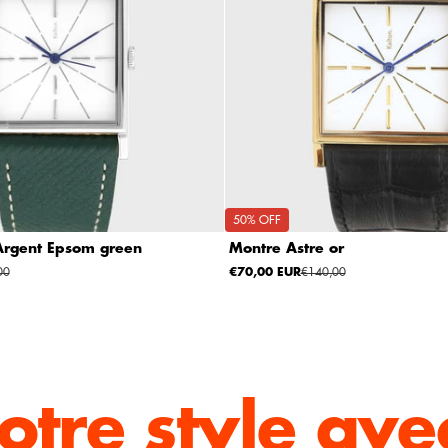
50% OFF
Argent Epsom green
Montre Astre or
00
€70,00 EUR
€140,00
otre style
ave