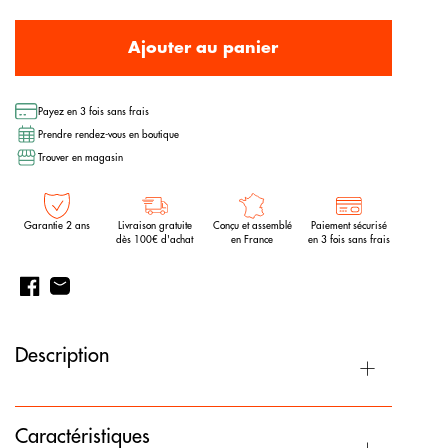
Ajouter au panier
Payez en 3 fois sans frais
Prendre rendez-vous en boutique
Trouver en magasin
Garantie 2 ans
Livraison gratuite
Conçu et assemblé
Paiement sécurisé
dès 100€ d'achat
en France
en 3 fois sans frais
Description
Caractéristiques