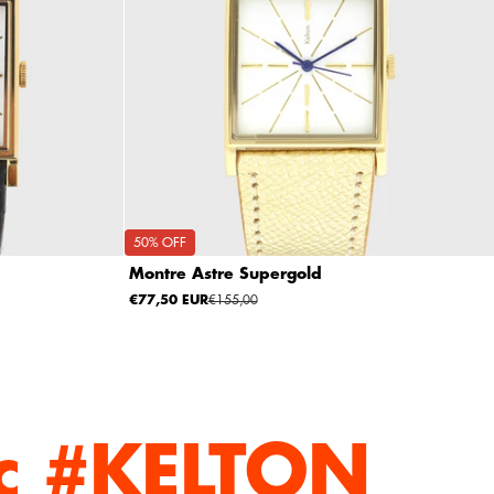
50% OFF
Montre Astre Supergold
€77,50 EUR
€155,00
c #KELTON