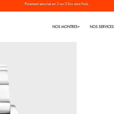
Paiement sécurisé en 2 ou 3 fois sans frais.
NOS MONTRES
NOS SERVICES
Nos Bestsellers
Montres Homme
Montres Femme
RC
Seconde vi
Colorama
Plongée 1955
Héritage