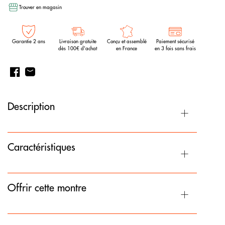
Trouver en magasin
Garantie 2 ans
Livraison gratuite
Conçu et assemblé
Paiement sécurisé
dès 100€ d'achat
en France
en 3 fois sans frais
Description
Caractéristiques
Offrir cette montre