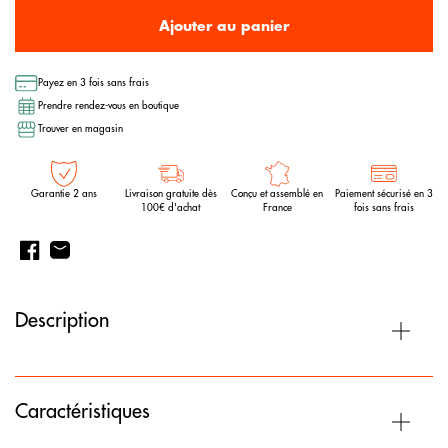
Ajouter au panier
Payez en 3 fois sans frais
Prendre rendez-vous en boutique
Trouver en magasin
Garantie 2 ans
Livraison gratuite dès
Conçu et assemblé en
Paiement sécurisé en 3
100€ d'achat
France
fois sans frais
Description
Caractéristiques