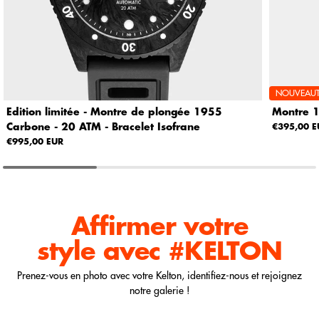
NOUVEAUT
Edition limitée - Montre de plongée 1955
Montre 1
Carbone - 20 ATM - Bracelet Isofrane
€395,00 E
€995,00 EUR
Affirmer votre
style
avec #KELTON
Prenez-vous en photo avec votre Kelton, identifiez-nous et rejoignez
notre galerie !