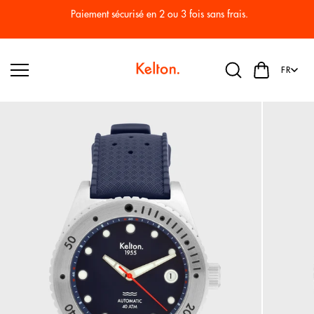
Passer
au
Paiement sécurisé en 2 ou 3 fois sans frais.
conten
u
FR