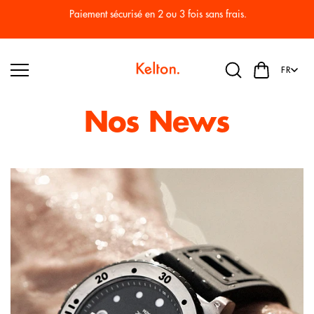
Passer
au
Paiement sécurisé en 2 ou 3 fois sans frais.
conten
u
FR
Nos News