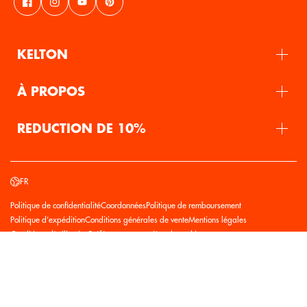
KELTON
À PROPOS
REDUCTION DE 10%
FR
Politique de confidentialité
Coordonnées
Politique de remboursement
Politique d’expédition
Conditions générales de vente
Mentions légales
Conditions d’utilisation
Préférences en matière de cookies
Copyright© 2026
Kelton
Commerce électronique propulsé par Shopify